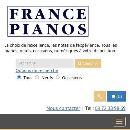
Aller
au
contenu
Le choix de l’excellence, les notes de l’expérience. Tous les
pianos, neufs, occasions, numériques à votre disposition.
Recherche
Chercher
:
Options
de recherche
Tous
Neufs
Occasions
(0)
Nous contacter
| Tel :
09 72 33 98 69