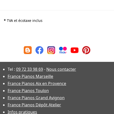
*
TVA et écotaxe inclus
Tel :
09 72 33 98 69
-
Nous contacter
France Pianos Marseille
France Pianos Aix en Provence
France Pianos Toulon
France Pianos Grand Avignon
France Pianos Dépôt Atelier
Infos pratiques