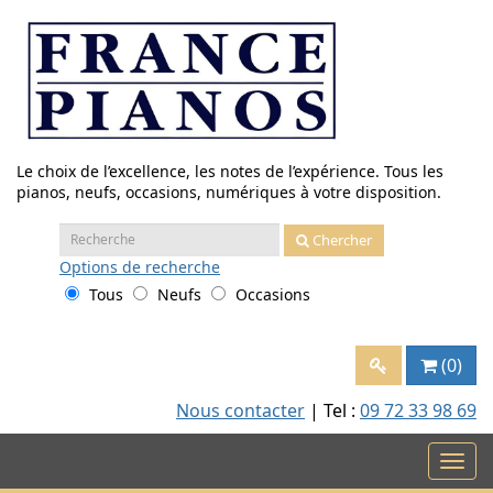
Aller
au
contenu
Le choix de l’excellence, les notes de l’expérience. Tous les
pianos, neufs, occasions, numériques à votre disposition.
Recherche
Chercher
:
Options
de recherche
Tous
Neufs
Occasions
(0)
Nous contacter
| Tel :
09 72 33 98 69