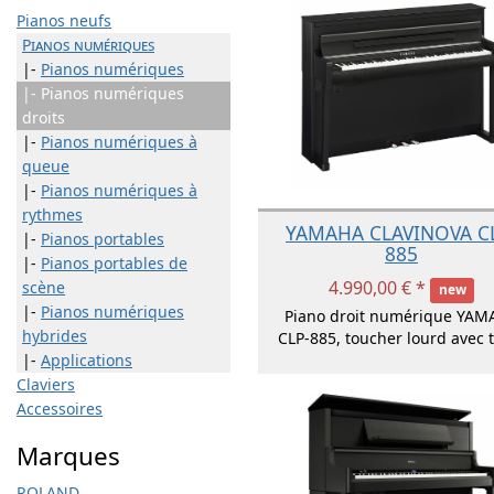
Pianos neufs
Pianos numériques
|-
Pianos numériques
|- Pianos numériques
droits
|-
Pianos numériques à
queue
|-
Pianos numériques à
rythmes
YAMAHA CLAVINOVA C
|-
Pianos portables
885
|-
Pianos portables de
4.990,00 € *
scène
new
|-
Pianos numériques
Piano droit numérique YAM
hybrides
CLP-885, toucher lourd avec t
|-
Applications
Claviers
Accessoires
Marques
ROLAND