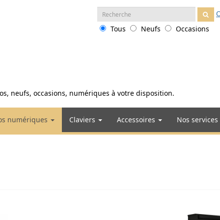
Recherche
O
:
Tous
Neufs
Occasions
anos, neufs, occasions, numériques à votre disposition.
os numériques
Claviers
Accessoires
Nos services