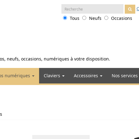
Recherche
O
:
Tous
Neufs
Occasions
anos, neufs, occasions, numériques à votre disposition.
os numériques
Claviers
Accessoires
Nos services
s