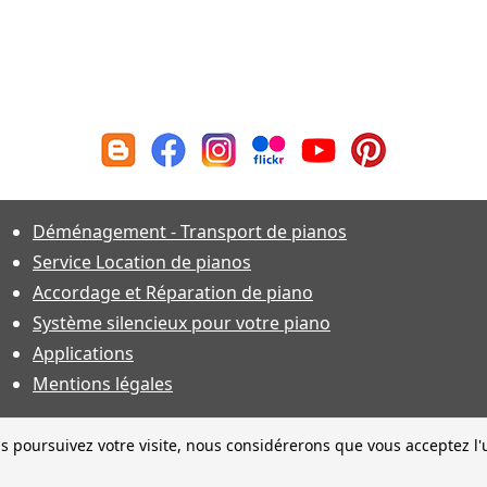
Déménagement - Transport de pianos
Service Location de pianos
Accordage et Réparation de piano
Système silencieux pour votre piano
Applications
Mentions légales
s poursuivez votre visite, nous considérerons que vous acceptez l'u
ractéristiques techniques sous toutes réserves et sauf erreur. Financeme