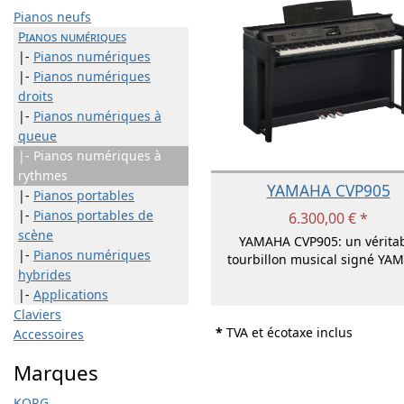
Pianos neufs
Pianos numériques
|-
Pianos numériques
|-
Pianos numériques
droits
|-
Pianos numériques à
queue
|- Pianos numériques à
rythmes
YAMAHA CVP905
|-
Pianos portables
|-
Pianos portables de
6.300,00 € *
scène
YAMAHA CVP905: un vérita
|-
Pianos numériques
tourbillon musical signé YA
hybrides
|-
Applications
Claviers
*
TVA et écotaxe inclus
Accessoires
Marques
KORG