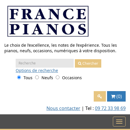
Aller
au
contenu
Le choix de l’excellence, les notes de l’expérience. Tous les
pianos, neufs, occasions, numériques à votre disposition.
Recherche
Chercher
:
Options
de recherche
Tous
Neufs
Occasions
(0)
Nous contacter
| Tel :
09 72 33 98 69