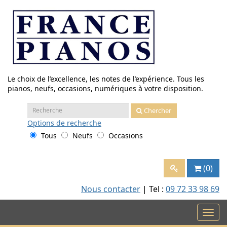
Aller
au
contenu
Le choix de l’excellence, les notes de l’expérience. Tous les
pianos, neufs, occasions, numériques à votre disposition.
Recherche
Chercher
:
Options
de recherche
Tous
Neufs
Occasions
(0)
Nous contacter
| Tel :
09 72 33 98 69