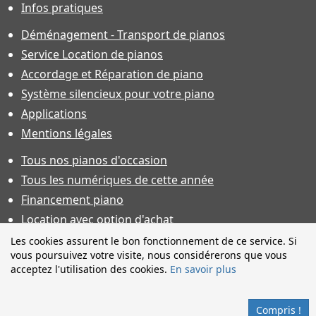
Infos pratiques
Déménagement - Transport de pianos
Service Location de pianos
Accordage et Réparation de piano
Système silencieux pour votre piano
Applications
Mentions légales
Tous nos pianos d'occasion
Tous les numériques de cette année
Financement piano
Location avec option d'achat
Conditions générales de vente
Les cookies assurent le bon fonctionnement de ce service. Si
vous poursuivez votre visite, nous considérerons que vous
Offres d'emploi & contrat d'apprentissage
acceptez l'utilisation des cookies.
En savoir plus
Photos non contractuelles. Caractéristiques techniques sous
toutes réserves et sauf erreur. Financement sous réserve
Compris !
d'acceptation.