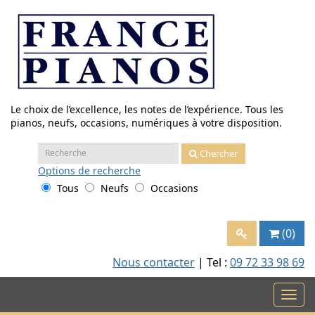
Aller
au
contenu
Le choix de l’excellence, les notes de l’expérience. Tous les
pianos, neufs, occasions, numériques à votre disposition.
Recherche
Chercher
:
Options
de recherche
Tous
Neufs
Occasions
(0)
Nous contacter
| Tel :
09 72 33 98 69