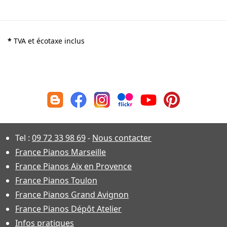
*
TVA et écotaxe inclus
Tel :
09 72 33 98 69
-
Nous contacter
France Pianos Marseille
France Pianos Aix en Provence
France Pianos Toulon
France Pianos Grand Avignon
France Pianos Dépôt Atelier
Infos pratiques