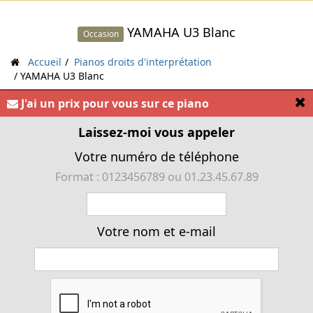
YAMAHA U3 Blanc
Occasion
Accueil
Pianos droits d'interprétation
YAMAHA U3 Blanc
[
J'ai un prix pour vous sur ce piano
« Rare piano droit YAMAHA U3 1.30m Blanc »
Laissez-moi vous appeler
Votre numéro de téléphone
Format : 0123456789 ou 01.23.45.67.89
Votre nom et e-mail