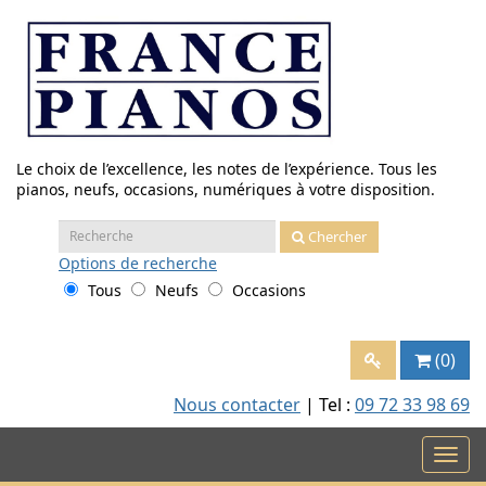
Aller
au
contenu
Le choix de l’excellence, les notes de l’expérience. Tous les
pianos, neufs, occasions, numériques à votre disposition.
Recherche
Chercher
:
Options
de recherche
Tous
Neufs
Occasions
(0)
Nous contacter
| Tel :
09 72 33 98 69