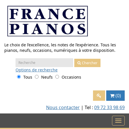
Aller
au
contenu
Le choix de l’excellence, les notes de l’expérience. Tous les
pianos, neufs, occasions, numériques à votre disposition.
Recherche
Chercher
:
Options
de recherche
Tous
Neufs
Occasions
(0)
Nous contacter
| Tel :
09 72 33 98 69