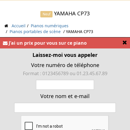
YAMAHA CP73
Neuf
Accueil
Pianos numériques
Pianos portables de scène
YAMAHA CP73
[
J'ai un prix pour vous sur ce piano
« Piano portable YAMAHA CP73 »
Laissez-moi vous appeler
Votre numéro de téléphone
Format : 0123456789 ou 01.23.45.67.89
Votre nom et e-mail