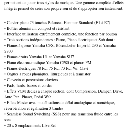
permettant de jouer tous styles de musique. Une gamme complète d‘effets
intégrés permet de créer son propre son et de s’approprier son instrument.
• Clavier piano 73 touches Balanced Hammer Standard (E1 à E7)
• Boîtier aluminium compact et résistant
• Interface utilisateur extrêmement complète, une fonction par bouton
• Trois sections indépendantes : Piano, Piano électrique et Sub dont :
• Pianos à queue Yamaha CFX, Bösendorfer Imperial 290 et Yamaha
S700
• Pianos droits Yamaha U1 et Yamaha SU7
• Piano électroacoustique Yamaha CP80 et pianos FM
• Pianos électriques 78 Rd, 75 Rd, 73 Rd, Wr, Clavi
• Orgues à roues phoniques, liturgiques et à transistor
• Clavecin et percussions claviers
• Pads, leads, basses et cordes
• Effets VCM dédiés à chaque section, dont Compression, Damper, Drive,
Auto Pan, Phaser, Pedal Wah
• Effets Master avec modélisations de délai analogique et numérique,
réverbération et égalisation 3 bandes
• Seamless Sound Switching (SSS) pour une transition ﬂuide entre les
sons
• 20 x 8 emplacements Live Set