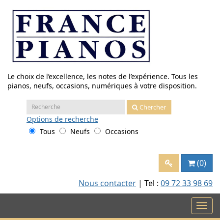
Aller
au
contenu
Le choix de l’excellence, les notes de l’expérience. Tous les
pianos, neufs, occasions, numériques à votre disposition.
Recherche
Chercher
:
Options
de recherche
Tous
Neufs
Occasions
(0)
Nous contacter
| Tel :
09 72 33 98 69