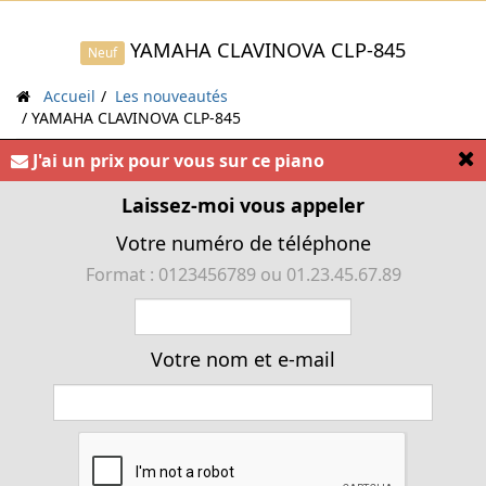
YAMAHA CLAVINOVA CLP-845
Neuf
Accueil
Les nouveautés
YAMAHA CLAVINOVA CLP-845
Catégorie :
Pianos numériques
>
Pianos numériques
[
J'ai un prix pour vous sur ce piano
« Piano numérique YAMAHA CLAVINOVA CLP-845,
Laissez-moi vous appeler
Toucher lourd »
Votre numéro de téléphone
Format : 0123456789 ou 01.23.45.67.89
Votre nom et e-mail