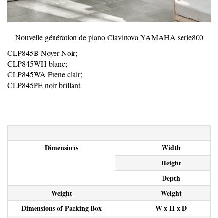
Nouvelle génération de piano Clavinova YAMAHA serie800
CLP845B Noyer Noir;
CLP845WH blanc;
CLP845WA Frene clair;
CLP845PE noir brillant
Dimensions
Width
Height
Depth
Weight
Weight
Dimensions of Packing Box
W x H x D