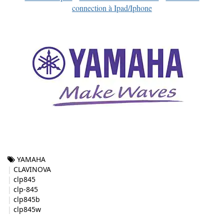
connection à Ipad/Iphone
YAMAHA
CLAVINOVA
clp845
clp-845
clp845b
clp845w