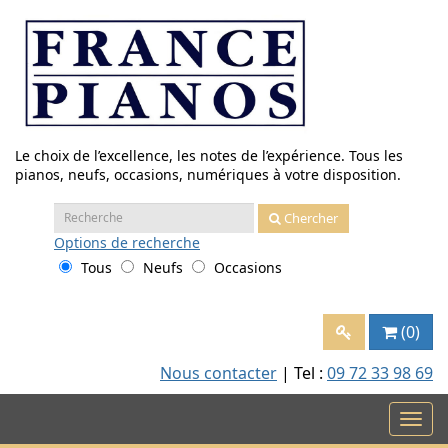
Aller
au
contenu
Le choix de l’excellence, les notes de l’expérience. Tous les
pianos, neufs, occasions, numériques à votre disposition.
Recherche
Chercher
:
Options
de recherche
Tous
Neufs
Occasions
(0)
Nous contacter
| Tel :
09 72 33 98 69