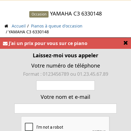
YAMAHA C3 6330148
Occasion
Accueil
Pianos à queue d'occasion
YAMAHA C3 6330148
[
J'ai un prix pour vous sur ce piano
Laissez-moi vous appeler
« Piano à queue YAMAHA C3 d'occasion noir brillant »
Votre numéro de téléphone
Format : 0123456789 ou 01.23.45.67.89
Votre nom et e-mail