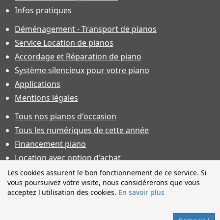
Infos pratiques
Déménagement - Transport de pianos
Service Location de pianos
Accordage et Réparation de piano
Système silencieux pour votre piano
Applications
Mentions légales
Tous nos pianos d'occasion
Tous les numériques de cette année
Financement piano
Location avec option d'achat
Conditions générales de vente
Les cookies assurent le bon fonctionnement de ce service. Si
vous poursuivez votre visite, nous considérerons que vous
Offres d'emploi & contrat d'apprentissage
acceptez l'utilisation des cookies.
En savoir plus
Photos non contractuelles. Caractéristiques techniques sous
toutes réserves et sauf erreur. Financement sous réserve