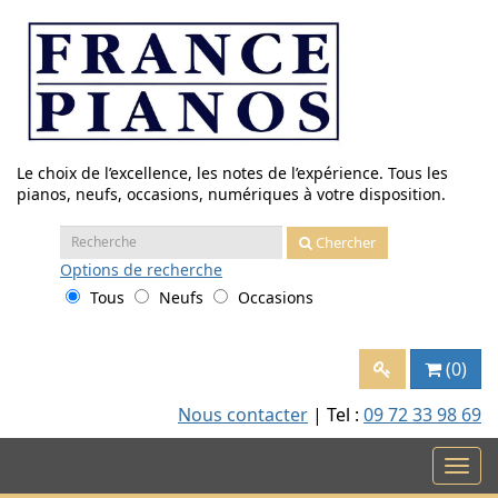
Aller
au
contenu
Le choix de l’excellence, les notes de l’expérience. Tous les
pianos, neufs, occasions, numériques à votre disposition.
Recherche
Chercher
:
Options
de recherche
Tous
Neufs
Occasions
(0)
Nous contacter
| Tel :
09 72 33 98 69