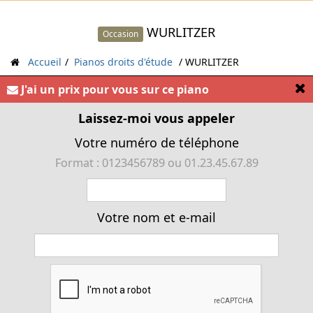
WURLITZER
Occasion
Accueil
Pianos droits d'étude
WURLITZER
[
J'ai un prix pour vous sur ce piano
« Piano droit console américain WURLITZER »
Laissez-moi vous appeler
Votre numéro de téléphone
Format : 0123456789 ou 01.23.45.67.89
Votre nom et e-mail