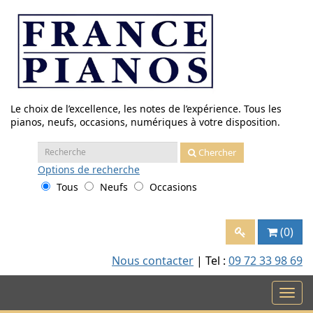
Aller
au
contenu
Le choix de l’excellence, les notes de l’expérience. Tous les
pianos, neufs, occasions, numériques à votre disposition.
Recherche
Chercher
:
Options
de recherche
Tous
Neufs
Occasions
(0)
Nous contacter
| Tel :
09 72 33 98 69