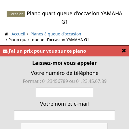
Piano quart queue d'occasion YAMAHA
Occasion
G1
Accueil
Pianos à queue d'occasion
Piano quart queue d'occasion YAMAHA G1
[
J'ai un prix pour vous sur ce piano
Laissez-moi vous appeler
« Piano à queue YAMAHA G1 d'occasion. Ce piano à
Votre numéro de téléphone
queue YAMAHA G1 est un instrument de qualité
Format : 0123456789 ou 01.23.45.67.89
exceptionnelle »
Votre nom et e-mail