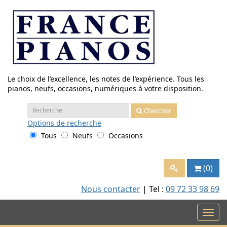
Aller
au
contenu
Le choix de l’excellence, les notes de l’expérience. Tous les
pianos, neufs, occasions, numériques à votre disposition.
Recherche
Chercher
:
Options
de recherche
Tous
Neufs
Occasions
(0)
Nous contacter
| Tel :
09 72 33 98 69