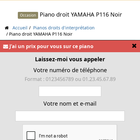
Piano droit YAMAHA P116 Noir
Occasion
Accueil
Pianos droits d'interprétation
Piano droit YAMAHA P116 Noir
[
J'ai un prix pour vous sur ce piano
« Piano droit YAMAHA P116 Noir 3 pédales »
Laissez-moi vous appeler
Votre numéro de téléphone
Format : 0123456789 ou 01.23.45.67.89
Votre nom et e-mail