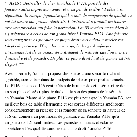
AVIS :
""
Best-seller de chez Yamaha, le P 116 possède des
fonctionnalités impressionnantes, et c’est peu de le dire ! Fidèle à sa
réputation, la marque japonaise qui l’a doté de composants de qualité, ce
qui lui assure une grande réactivité. L’instrument reproduit les timbres
avec une précision qui frôle la perfection. Les 88 touches ressemblent à
s’y méprendre à celles de son grand frère l’Yamaha P121. Une fois que
vous aurez pris vos marques, ce piano droit vous aidera à révéler vos
talents de musicien. D’un chic sans nom, le design d’influence
européenne fait de ce piano, un instrument de musique que l’on a envie
d’entendre et de posséder. De plus, ce piano droit haut de gamme est très
élégant."""
Avec la série P, Yamaha propose des pianos d'une sonorité riche et
agréable, sans entrer dans des budgets de pianos pour professionnels.
Le P116, piano de 116 centimètres de hauteur de cette série, offre donc
un son plus coloré et plus évolué que le son des pianos de la série b
de Yamaha. Même si le piano P116 est plus petit que le Yamaha B3, son
meilleur bois de table d'harmonie et ses cordes différentes améliorent
considérablement la richesse et la rondeur de sa sonorité,la hauteur de
116 cm donnera un peu moins de puissance au Yamaha P116 qu'à
un piano de 121 centimètres. Les pianistes amateurs et éclairés
apprécieront les qualités sonores du piano droit Yamaha P116.