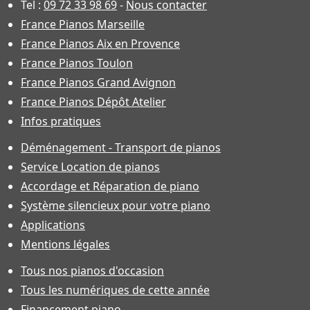
Tel :
09 72 33 98 69
-
Nous contacter
France Pianos Marseille
France Pianos Aix en Provence
France Pianos Toulon
France Pianos Grand Avignon
France Pianos Dépôt Atelier
Infos pratiques
Déménagement - Transport de pianos
Service Location de pianos
Accordage et Réparation de piano
Système silencieux pour votre piano
Applications
Mentions légales
Tous nos pianos d'occasion
Tous les numériques de cette année
Financement piano