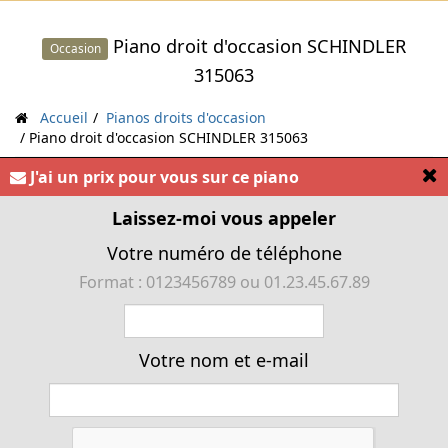
Piano droit d'occasion SCHINDLER
Occasion
315063
Accueil
Pianos droits d'occasion
Piano droit d'occasion SCHINDLER 315063
[
J'ai un prix pour vous sur ce piano
« Piano droit d'occasion SCHINDLER 315063 »
Laissez-moi vous appeler
Votre numéro de téléphone
Format : 0123456789 ou 01.23.45.67.89
Votre nom et e-mail