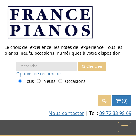
Aller
au
contenu
Le choix de l’excellence, les notes de l’expérience. Tous les
pianos, neufs, occasions, numériques à votre disposition.
Recherche
Chercher
:
Options
de recherche
Tous
Neufs
Occasions
(0)
Nous contacter
| Tel :
09 72 33 98 69