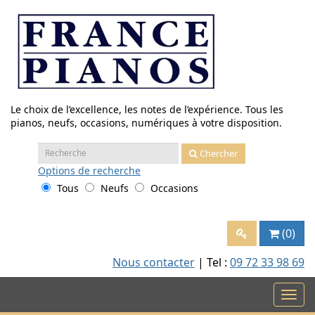
Aller
au
contenu
Le choix de l’excellence, les notes de l’expérience. Tous les
pianos, neufs, occasions, numériques à votre disposition.
Recherche
Chercher
:
Options
de recherche
Tous
Neufs
Occasions
(0)
Nous contacter
| Tel :
09 72 33 98 69