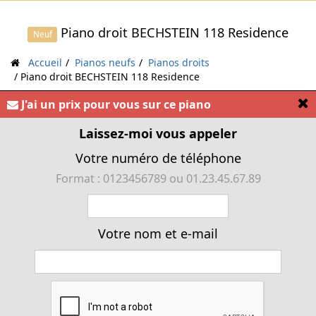
Piano droit BECHSTEIN 118 Residence
Neuf
Accueil
Pianos neufs
Pianos droits
Piano droit BECHSTEIN 118 Residence
[
J'ai un prix pour vous sur ce piano
« Piano droit BECHSTEIN 118 Residence puissant et
chantant, toucher subtil »
Laissez-moi vous appeler
Votre numéro de téléphone
Format : 0123456789 ou 01.23.45.67.89
Votre nom et e-mail