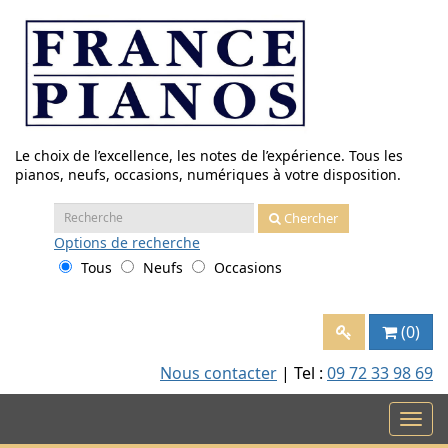
Aller
au
contenu
Le choix de l’excellence, les notes de l’expérience. Tous les
pianos, neufs, occasions, numériques à votre disposition.
Recherche
Chercher
:
Options
de recherche
Tous
Neufs
Occasions
(0)
Nous contacter
| Tel :
09 72 33 98 69