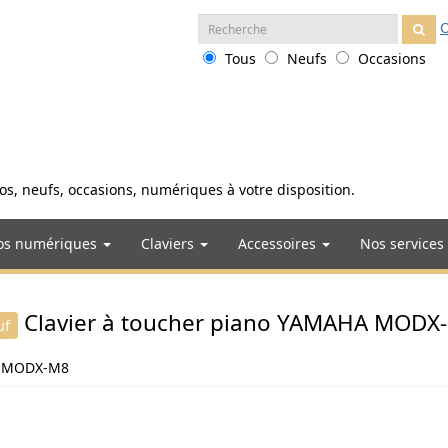
Recherche
O
:
Tous
Neufs
Occasions
anos, neufs, occasions, numériques à votre disposition.
os numériques
Claviers
Accessoires
Nos services
Clavier à toucher piano YAMAHA MODX
uf
HA MODX-M8