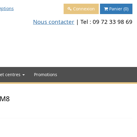
ptions
Connexion
Panier
(0)
Nous contacter
| Tel :
09 72 33 98 69
 et centres
Promotions
-M8