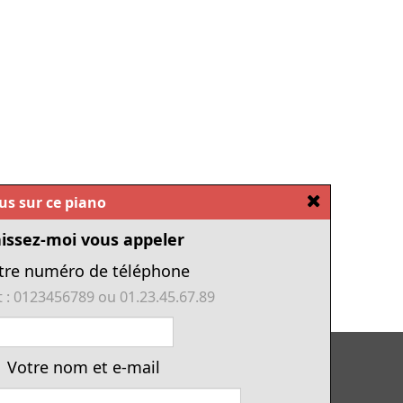
[Fermer]
ous sur ce piano
issez-moi vous appeler
tre numéro de téléphone
 : 0123456789 ou 01.23.45.67.89
Tous nos pianos d'occasion
Votre nom et e-mail
Tous les numériques de cette année