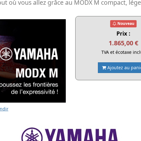
rtout où vous allez grâce au MODX M compact, léger
Nouveau
Prix :
1.865,00 €
TVA et écotaxe inc
Ajoutez au pani
ndir