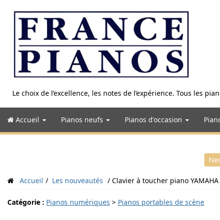
Aller
au
contenu
Le choix de l’excellence, les notes de l’expérience. Tous les pi
Accueil
Pianos neufs
Pianos d'occasion
Pian
Ne
Accueil
Les nouveautés
Clavier à toucher piano YAMA
Catégorie :
Pianos numériques
>
Pianos portables de scène