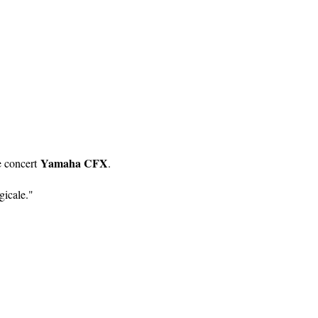
Yamaha CFX
e concert
.
gicale."