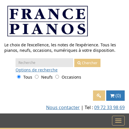
Aller
au
contenu
Le choix de l’excellence, les notes de l’expérience. Tous les
pianos, neufs, occasions, numériques à votre disposition.
Recherche
Chercher
:
Options
de recherche
Tous
Neufs
Occasions
(0)
Nous contacter
| Tel :
09 72 33 98 69