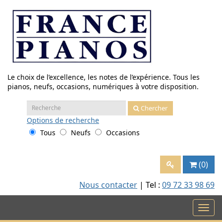
Aller
au
contenu
Le choix de l’excellence, les notes de l’expérience. Tous les
pianos, neufs, occasions, numériques à votre disposition.
Recherche
Chercher
:
Options
de recherche
Tous
Neufs
Occasions
(0)
Nous contacter
| Tel :
09 72 33 98 69