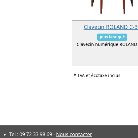
Clavecin ROLAND C-3
plus fabriqué
Clavecin numérique ROLAND
*
TVA et écotaxe inclus
Tel :
09 72 33 98 69
-
Nous contacter