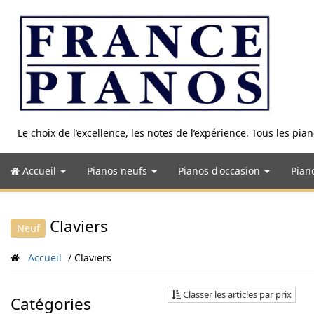
Aller
au
contenu
Le choix de l’excellence, les notes de l’expérience. Tous les pi
Accueil
Pianos neufs
Pianos d'occasion
Pian
Claviers
Neuf
Accueil
Claviers
Classer les articles par prix
Catégories