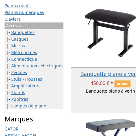
Pianos neufs
Pianos numériques
Claviers
Accessoires
|-
Banquettes
|-
Casques
|-
Micros
|-
Métronomes
|-
Connectique
|-
Alimentations électriques
|-
Pédales
Banquette piano à ver
|-
Etuis - Housses
450,00 € *
promo
|-
Amplificateurs
Banquette piano à verin
|-
Stands
|-
Pupitres
|-
Lampes de piano
Marques
GATOR
HIDRAU-MODEL