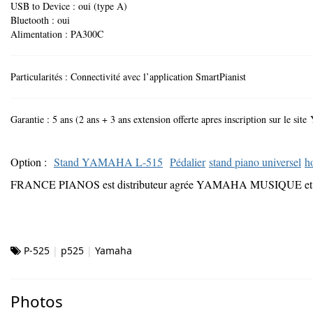
USB to Device : oui (type A)
Bluetooth : oui
Alimentation : PA300C
Particularités : Connectivité avec l’application SmartPianist
Garantie : 5 ans (2 ans + 3 ans extension offerte apres inscription sur le s
Option :
Stand YAMAHA L-515
Pédalier
stand piano universel
h
FRANCE PIANOS est distributeur agrée YAMAHA MUSIQUE et 
P-525
p525
Yamaha
Photos