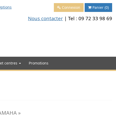
ptions
Connexion
Panier
(0)
Nous contacter
| Tel :
09 72 33 98 69
 et centres
Promotions
YAMAHA »