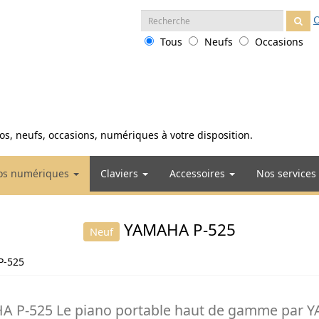
Recherche
O
:
Tous
Neufs
Occasions
anos, neufs, occasions, numériques à votre disposition.
os numériques
Claviers
Accessoires
Nos services
YAMAHA P-525
Neuf
P-525
A P-525 Le piano portable haut de gamme par 