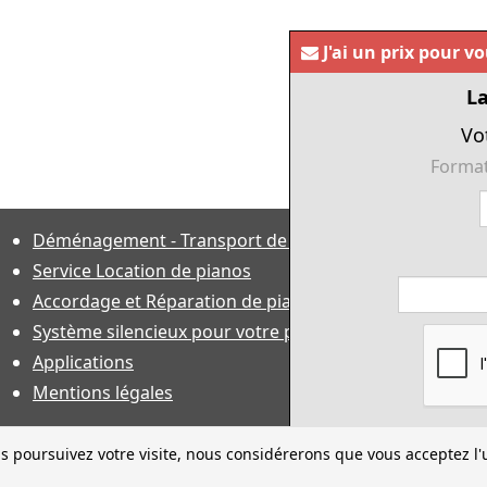
J'ai un prix pour v
La
Vo
Format
Déménagement - Transport de pianos
Service Location de pianos
Accordage et Réparation de piano
Système silencieux pour votre piano
Applications
Mentions légales
s poursuivez votre visite, nous considérerons que vous acceptez l'u
ractéristiques techniques sous toutes réserves et sauf erreur. Financeme