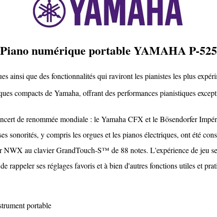
Piano numérique portable YAMAHA P-525
es ainsi que des fonctionnalités qui raviront les pianistes les plus expér
iques compacts de Yamaha, offrant des performances pianistiques excep
concert de renommée mondiale : le Yamaha CFX et le Bösendorfer Impéri
 ses sonorités, y compris les orgues et les pianos électriques, ont été c
avier NWX au clavier GrandTouch-S™ de 88 notes. L'expérience de jeu se
 rappeler ses réglages favoris et à bien d'autres fonctions utiles et prat
nstrument portable