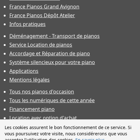
France Pianos Grand Avignon
France Pianos Dépôt Atelier
Infos pratiques
Déménagement - Transport de pianos
Service Location de pianos
Accordage et Réparation de piano
Système silencieux pour votre piano
Applications
Mentions légales
Tous nos pianos d'occasion
Tous les numériques de cette année
Financement piano
Location avec option d'achat
Conditions générales de vente
Les cookies assurent le bon fonctionnement de ce service. Si
vous poursuivez votre visite, nous considérerons que vous
Offres d'emploi & contrat d'apprentissage
acceptez l'utilisation des cookies.
En savoir plus