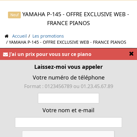
YAMAHA P-145 - OFFRE EXCLUSIVE WEB -
Neuf
FRANCE PIANOS
Accueil
Les promotions
YAMAHA P-145 - OFFRE EXCLUSIVE WEB - FRANCE PIANOS
Catégorie :
Pianos numériques
>
Pianos portables
[
J'ai un prix pour vous sur ce piano
« YAMAHA P-145B »
Laissez-moi vous appeler
Votre numéro de téléphone
Format : 0123456789 ou 01.23.45.67.89
Votre nom et e-mail