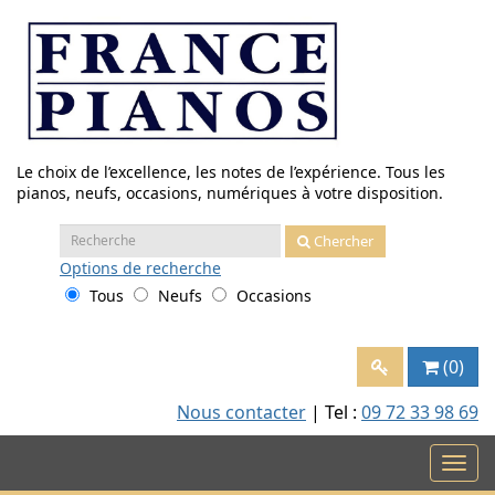
Aller
au
contenu
Le choix de l’excellence, les notes de l’expérience. Tous les
pianos, neufs, occasions, numériques à votre disposition.
Recherche
Chercher
:
Options
de recherche
Tous
Neufs
Occasions
(0)
Nous contacter
| Tel :
09 72 33 98 69