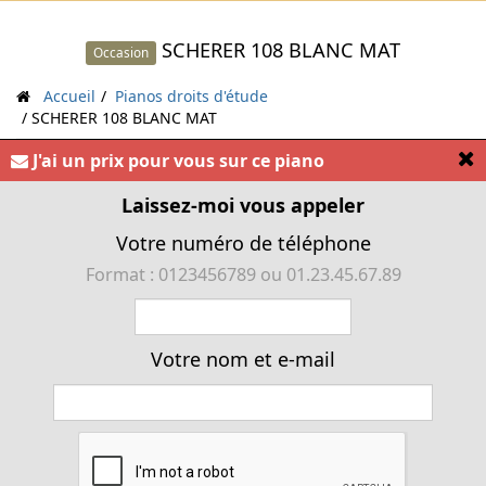
SCHERER 108 BLANC MAT
Occasion
Accueil
Pianos droits d'étude
SCHERER 108 BLANC MAT
[
J'ai un prix pour vous sur ce piano
« Piano droit d'étude SCHERER 108 Blanc Mat, 3
pédales et sourdine de travail »
Laissez-moi vous appeler
Votre numéro de téléphone
Format : 0123456789 ou 01.23.45.67.89
Votre nom et e-mail