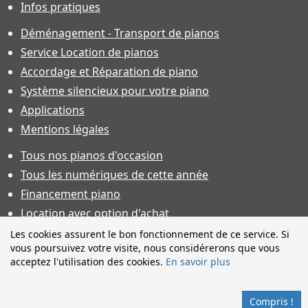
Infos pratiques
Déménagement - Transport de pianos
Service Location de pianos
Accordage et Réparation de piano
Système silencieux pour votre piano
Applications
Mentions légales
Tous nos pianos d'occasion
Tous les numériques de cette année
Financement piano
Location avec option d'achat
Conditions générales de vente
Les cookies assurent le bon fonctionnement de ce service. Si
vous poursuivez votre visite, nous considérerons que vous
Offres d'emploi & contrat d'apprentissage
acceptez l'utilisation des cookies.
En savoir plus
Photos non contractuelles. Caractéristiques techniques sous
toutes réserves et sauf erreur. Financement sous réserve
Compris !
d'acceptation.