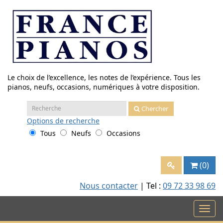
Aller
au
contenu
Le choix de l’excellence, les notes de l’expérience. Tous les
pianos, neufs, occasions, numériques à votre disposition.
Recherche
Chercher
:
Options
de recherche
Tous
Neufs
Occasions
(0)
Nous contacter
| Tel :
09 72 33 98 69