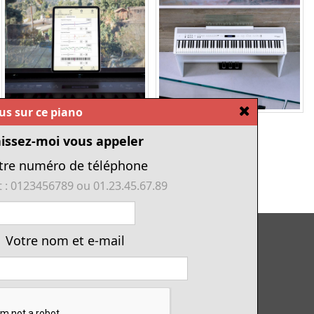
[Fermer]
ous sur ce piano
issez-moi vous appeler
tre numéro de téléphone
 : 0123456789 ou 01.23.45.67.89
Tous nos pianos d'occasion
Votre nom et e-mail
Tous les numériques de cette année
Financement piano
Location avec option d'achat
Conditions générales de vente