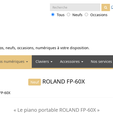
Recherche
O
:
Tous
Neufs
Occasions
anos, neufs, occasions, numériques à votre disposition.
os numériques
Claviers
Accessoires
Nos services
ROLAND FP-60X
Neuf
FP-60X
« Le piano portable ROLAND FP-60X »