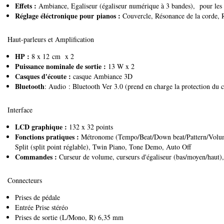
Effets :
Ambiance, Egaliseur (égaliseur numérique à 3 bandes), pour les so
Réglage éléctronique pour pianos :
Couvercle, Résonance de la corde, R
Haut-parleurs et Amplification
HP :
8 x 12 cm x 2
Puissance nominale de sortie :
13 W x 2
Casques d'écoute :
casque Ambiance 3D
Bluetooth
: Audio : Bluetooth Ver 3.0 (prend en charge la protection d
Interface
LCD graphique :
132 x 32 points
Fonctions pratiques :
Métronome (Tempo/Beat/Down beat/Pattern/Volume/To
Split (split point réglable), Twin Piano, Tone Demo, Auto Off
Commandes :
Curseur de volume, curseurs d'égaliseur (bas/moyen/haut),
Connecteurs
Prises de pédale
Entrée Prise stéréo
Prises de sortie (L/Mono, R) 6,35 mm