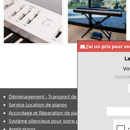
J'ai un prix pour v
La
Vo
Format
Déménagement - Transport de pianos
Service Location de pianos
Accordage et Réparation de piano
Système silencieux pour votre piano
Applications