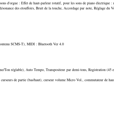
ns d'orgue : Effet de haut-parleur rotatif, pour les sons de piano électrique :
ésonance des etouffoirs, Bruit de la touche, Accordage par note, Réglage du V
u contenu SCMS-T), MIDI : Bluetooth Ver 4.0
n réglable), Auto Tempo, Transpositeur par demi-tons, Registration (45 enreg
 curseurs de partie (bas/haut), curseur volume Micro Vol., commutateur de hau