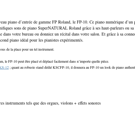
ouveau piano d’entrée de gamme FP Roland, le FP-10. Ce piano numérique d’un pri
ifiques sons de piano SuperNATURAL Roland grâce à ses haut-parleurs ou sa so
ue dans votre bureau ou donniez un récital dans votre salon. Et grâce à sa conne
ond piano idéal pour les pianistes expérimentés.
ous de la place pour un tel instrument.
 le FP-10 peut être placé et déplacé facilement dans n’importe quelle pièce.
KS-12
; quant au robuste stand dédié KSCFP-10, il donnera au FP-10 un look de piano authent
 instruments tels que des orgues, violons + effets sonores