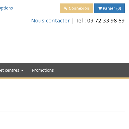
ptions
Connexion
Panier
(0)
Nous contacter
| Tel :
09 72 33 98 69
 et centres
Promotions