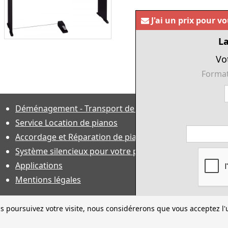
J'ai un prix pour v
La
Vo
Format
Déménagement - Transport de pianos
Service Location de pianos
Accordage et Réparation de piano
Système silencieux pour votre piano
Applications
Mentions légales
s poursuivez votre visite, nous considérerons que vous acceptez l'u
ractéristiques techniques sous toutes réserves et sauf erreur. Financeme