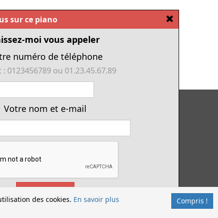
[Fermer]
ous sur ce piano
issez-moi vous appeler
tre numéro de téléphone
 : 0123456789 ou 01.23.45.67.89
Tous nos pianos d'occasion
Votre nom et e-mail
Tous les numériques de cette année
Financement piano
Location avec option d'achat
Conditions générales de vente
Offres d'emploi & contrat d'apprentissage
Envoyez
tilisation des cookies.
En savoir plus
Compris !
nt sous réserve d'acceptation.