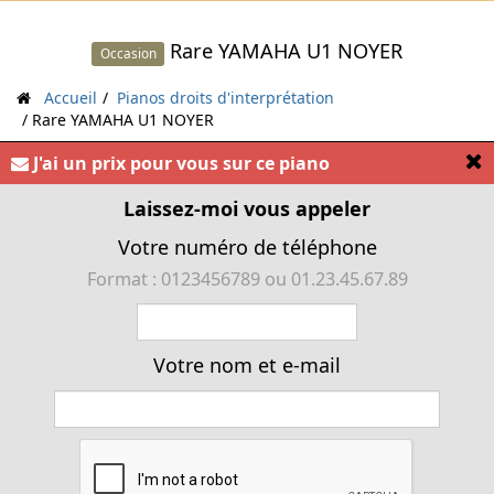
Rare YAMAHA U1 NOYER
Occasion
Accueil
Pianos droits d'interprétation
Rare YAMAHA U1 NOYER
[
J'ai un prix pour vous sur ce piano
Laissez-moi vous appeler
« Unique piano droit YAMAHA U1 NOYER la référence
Votre numéro de téléphone
YAMAHA »
Format : 0123456789 ou 01.23.45.67.89
Votre nom et e-mail