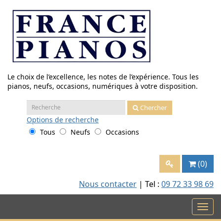
Aller
au
contenu
Le choix de l’excellence, les notes de l’expérience. Tous les
pianos, neufs, occasions, numériques à votre disposition.
Recherche
Chercher
:
Options
de recherche
Tous
Neufs
Occasions
(0)
Nous contacter
| Tel :
09 72 33 98 69