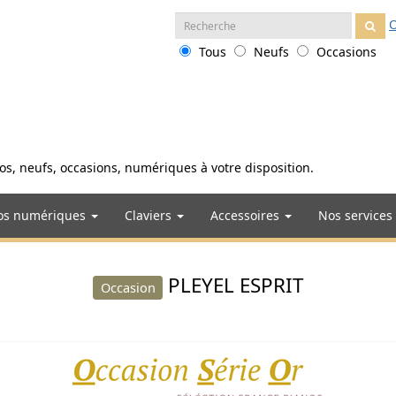
Recherche
O
:
Tous
Neufs
Occasions
anos, neufs, occasions, numériques à votre disposition.
os numériques
Claviers
Accessoires
Nos services
PLEYEL ESPRIT
Occasion