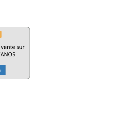
n vente sur
PIANOS
s