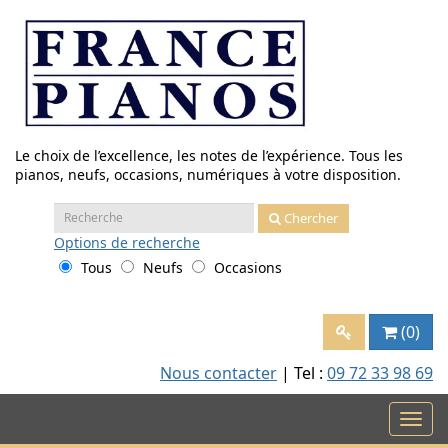
Aller
au
contenu
Le choix de l’excellence, les notes de l’expérience. Tous les
pianos, neufs, occasions, numériques à votre disposition.
Recherche
Chercher
:
Options
de recherche
Tous
Neufs
Occasions
(0)
Nous contacter
| Tel :
09 72 33 98 69