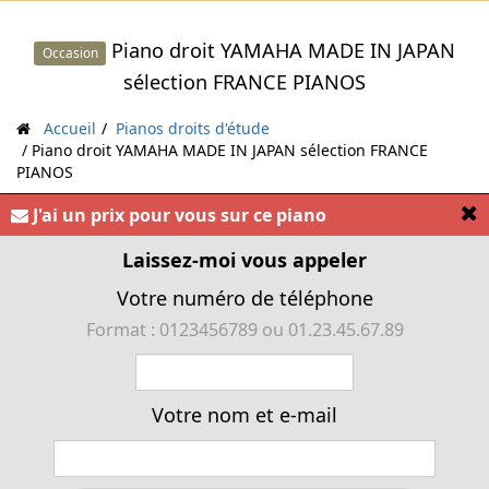
Piano droit YAMAHA MADE IN JAPAN
Occasion
sélection FRANCE PIANOS
Accueil
Pianos droits d'étude
Piano droit YAMAHA MADE IN JAPAN sélection FRANCE
PIANOS
[
J'ai un prix pour vous sur ce piano
Laissez-moi vous appeler
« Les pianos droits YAMAHA sont des instruments
Votre numéro de téléphone
japonais robustes, et d'une musicalité incroyable »
Format : 0123456789 ou 01.23.45.67.89
Votre nom et e-mail