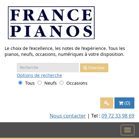
Aller
au
contenu
Le choix de l’excellence, les notes de l’expérience. Tous les
pianos, neufs, occasions, numériques à votre disposition.
Recherche
Chercher
:
Options
de recherche
Tous
Neufs
Occasions
(0)
Nous contacter
| Tel :
09 72 33 98 69