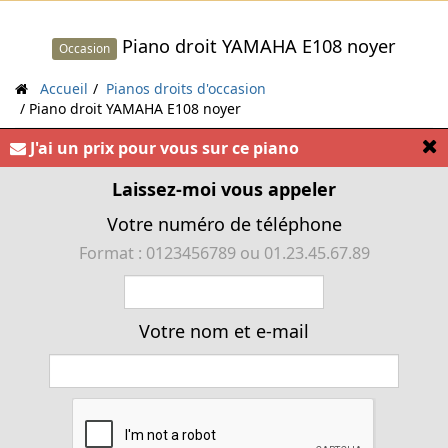
Piano droit YAMAHA E108 noyer
Occasion
Accueil
Pianos droits d'occasion
Piano droit YAMAHA E108 noyer
[
J'ai un prix pour vous sur ce piano
Laissez-moi vous appeler
« Piano droit YAMAHA E108 made in japan »
Votre numéro de téléphone
Format : 0123456789 ou 01.23.45.67.89
Votre nom et e-mail