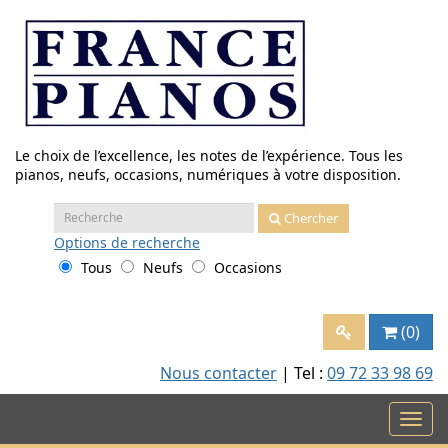
Aller
au
contenu
Le choix de l’excellence, les notes de l’expérience. Tous les
pianos, neufs, occasions, numériques à votre disposition.
Recherche
Chercher
:
Options
de recherche
Tous
Neufs
Occasions
(0)
Nous contacter
| Tel :
09 72 33 98 69