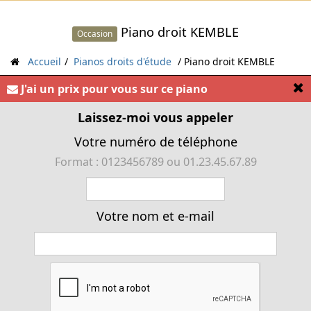
Piano droit KEMBLE
Occasion
Accueil
Pianos droits d'étude
Piano droit KEMBLE
[
J'ai un prix pour vous sur ce piano
« D’un design épuré, le piano droit KEMBLE 109
bénéficie, comme tous les pianos Kemble, de cette
Laissez-moi vous appeler
sonorité spécifique, chaude et ronde tout en
Votre numéro de téléphone
développant une belle puissance »
Format : 0123456789 ou 01.23.45.67.89
Votre nom et e-mail