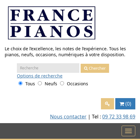
Aller
au
contenu
Le choix de l’excellence, les notes de l’expérience. Tous les
pianos, neufs, occasions, numériques à votre disposition.
Recherche
Chercher
:
Options
de recherche
Tous
Neufs
Occasions
(0)
Nous contacter
| Tel :
09 72 33 98 69