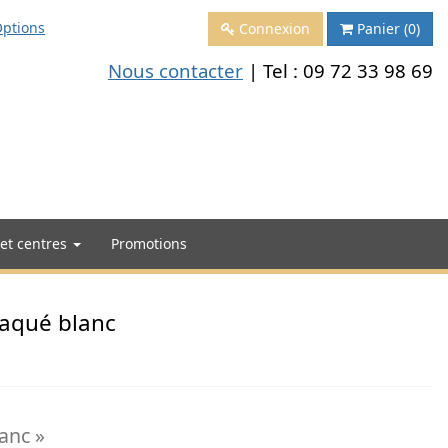
ptions
Connexion
Panier
(0)
Nous contacter
| Tel :
09 72 33 98 69
 et centres
Promotions
laqué blanc
anc »