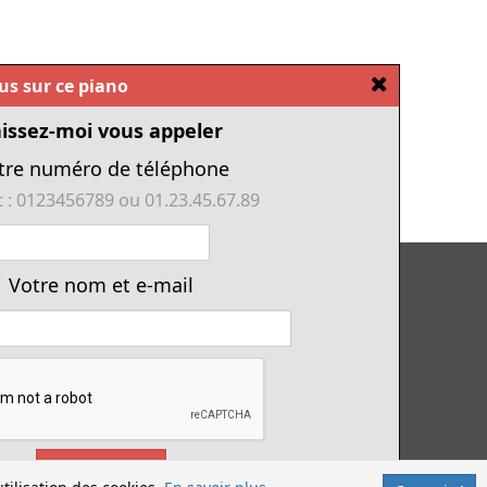
[Fermer]
ous sur ce piano
issez-moi vous appeler
tre numéro de téléphone
 : 0123456789 ou 01.23.45.67.89
Tous nos pianos d'occasion
Votre nom et e-mail
Tous les numériques de cette année
Financement piano
Location avec option d'achat
Conditions générales de vente
Offres d'emploi & contrat d'apprentissage
Envoyez