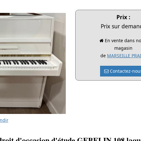
Prix :
Prix sur deman
En vente dans no
magasin
de
MARSEILLE PR
Contactez-nou
ndir
droit d'occasion d'étude GEBELIN 108 laqu