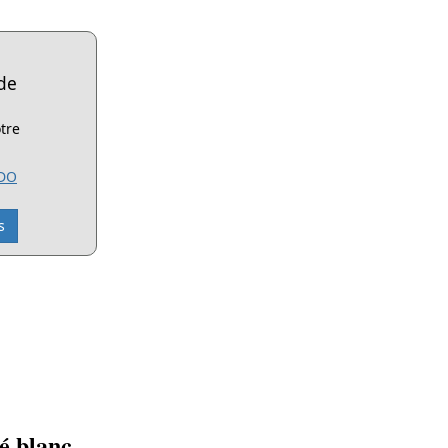
de
tre
ADO
s
é blanc