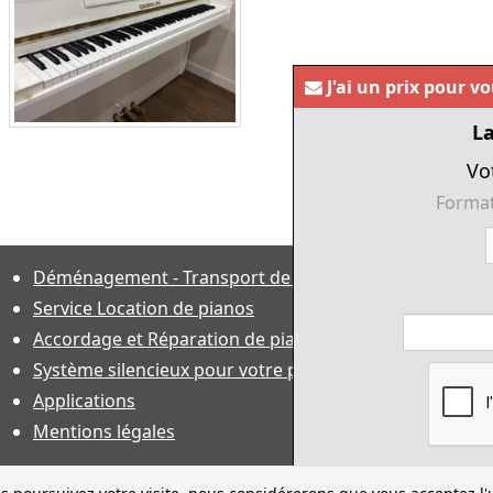
J'ai un prix pour v
La
Vo
Format
Déménagement - Transport de pianos
Service Location de pianos
Accordage et Réparation de piano
Système silencieux pour votre piano
Applications
Mentions légales