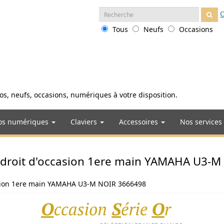
Recherche
O
:
Tous
Neufs
Occasions
anos, neufs, occasions, numériques à votre disposition.
os numériques
Claviers
Accessoires
Nos services
droit d'occasion 1ere main YAMAHA U3-M
asion 1ere main YAMAHA U3-M NOIR 3666498