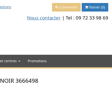
ptions
Connexion
Panier
(0)
Nous contacter
| Tel :
09 72 33 98 69
 et centres
Promotions
 NOIR 3666498