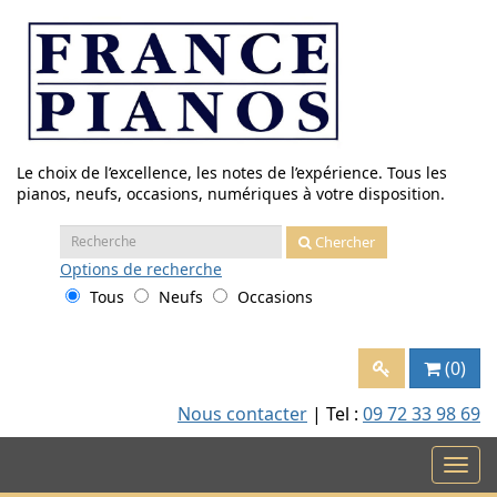
Aller
au
contenu
Le choix de l’excellence, les notes de l’expérience. Tous les
pianos, neufs, occasions, numériques à votre disposition.
Recherche
Chercher
:
Options
de recherche
Tous
Neufs
Occasions
(0)
Nous contacter
| Tel :
09 72 33 98 69