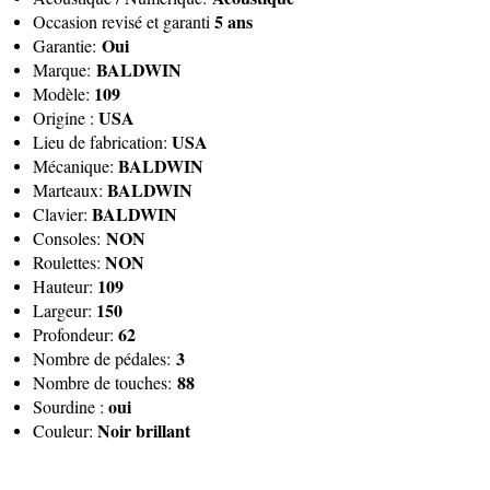
5 ans
Occasion revisé et garanti
Oui
Garantie:
BALDWIN
Marque:
109
Modèle:
USA
Origine :
USA
Lieu de fabrication:
BALDWIN
Mécanique:
BALDWIN
Marteaux:
BALDWIN
Clavier:
NON
Consoles:
NON
Roulettes:
109
Hauteur:
150
Largeur:
62
Profondeur:
3
Nombre de pédales:
88
Nombre de touches:
oui
Sourdine :
Noir brillant
Couleur: