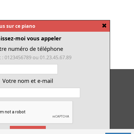
[Fermer]
ous sur ce piano
issez-moi vous appeler
tre numéro de téléphone
 : 0123456789 ou 01.23.45.67.89
Tous nos pianos d'occasion
Votre nom et e-mail
Tous les numériques de cette année
Financement piano
Location avec option d'achat
Conditions générales de vente
Offres d'emploi & contrat d'apprentissage
Envoyez