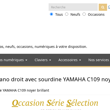
Recherche
O
:
Tous
Neufs
Occasions
anos, neufs, occasions, numériques à votre disposition.
os numériques
Claviers
Accessoires
Nos services
ano droit avec sourdine YAMAHA C109 noye
ne YAMAHA C109 noyer brillant