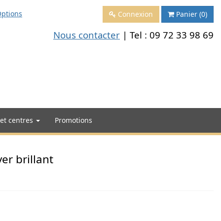
ptions
Connexion
Panier
(0)
Nous contacter
| Tel :
09 72 33 98 69
 et centres
Promotions
r brillant