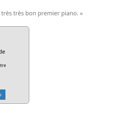
 très très bon premier piano. »
de
tre
s