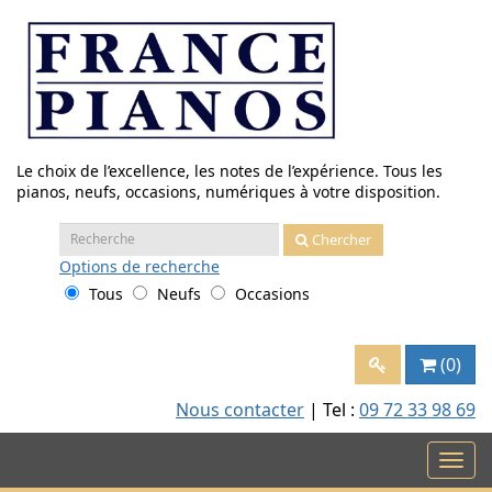
Aller
au
contenu
Le choix de l’excellence, les notes de l’expérience. Tous les
pianos, neufs, occasions, numériques à votre disposition.
Recherche
Chercher
:
Options
de recherche
Tous
Neufs
Occasions
(0)
Nous contacter
| Tel :
09 72 33 98 69