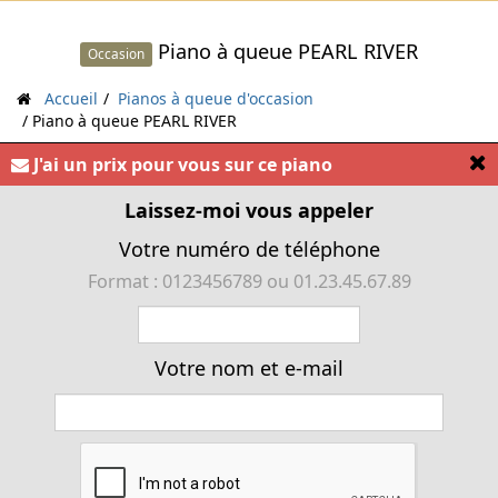
Piano à queue PEARL RIVER
Occasion
Accueil
Pianos à queue d'occasion
Piano à queue PEARL RIVER
[
J'ai un prix pour vous sur ce piano
« Piano 1/4 queue PEARL RIVER BLANC. 1er main
comme neuf. 3 pédale dont une tonale »
Laissez-moi vous appeler
Votre numéro de téléphone
Format : 0123456789 ou 01.23.45.67.89
Votre nom et e-mail