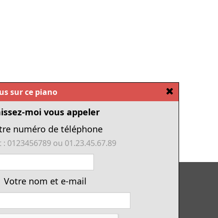
[Fermer]
ous sur ce piano
issez-moi vous appeler
tre numéro de téléphone
 : 0123456789 ou 01.23.45.67.89
Tous nos pianos d'occasion
Votre nom et e-mail
Tous les numériques de cette année
Financement piano
Location avec option d'achat