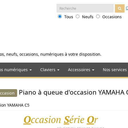
Recherche
O
:
Tous
Neufs
Occasions
anos, neufs, occasions, numériques à votre disposition.
os numériques
Claviers
Accessoires
Nos services
Piano à queue d'occasion YAMAHA 
ccasion
sion YAMAHA C5