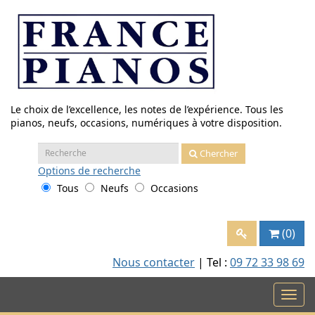
Aller
au
contenu
Le choix de l’excellence, les notes de l’expérience. Tous les
pianos, neufs, occasions, numériques à votre disposition.
Recherche
Chercher
:
Options
de recherche
Tous
Neufs
Occasions
(0)
Nous contacter
| Tel :
09 72 33 98 69