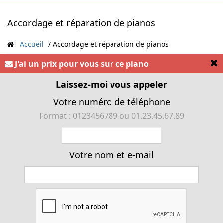
Accordage et réparation de pianos
Accueil
Accordage et réparation de pianos
L'atelier FRANCE PIANOS
[
J'ai un prix pour vous sur ce piano
❖
Laissez-moi vous appeler
Facteur de pianos à Marseille
Votre numéro de téléphone
Accordage, Réparation, Transport, Gardiennage, Location
Format : 0123456789 ou 01.23.45.67.89
Accordage à votre domicile sur RDV : 04 91 62 71 54 Région
Sud PACA
Votre nom et e-mail