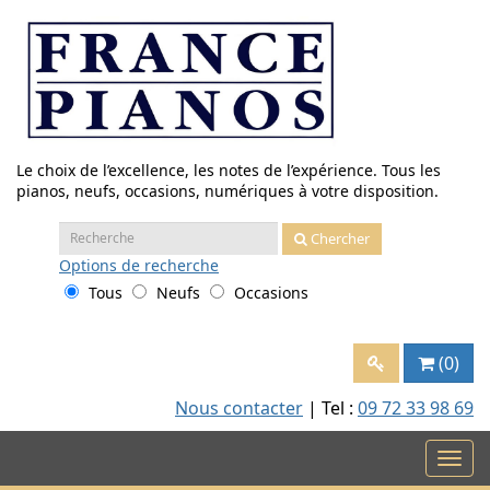
Aller
au
contenu
Le choix de l’excellence, les notes de l’expérience. Tous les
pianos, neufs, occasions, numériques à votre disposition.
Recherche
Chercher
:
Options
de recherche
Tous
Neufs
Occasions
(0)
Nous contacter
| Tel :
09 72 33 98 69