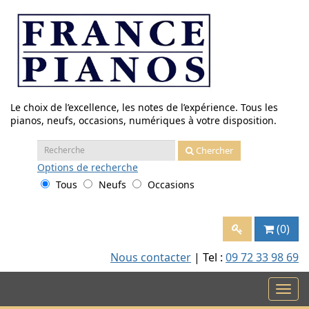
Aller
au
contenu
Le choix de l’excellence, les notes de l’expérience. Tous les
pianos, neufs, occasions, numériques à votre disposition.
Recherche
Chercher
:
Options
de recherche
Tous
Neufs
Occasions
(0)
Nous contacter
| Tel :
09 72 33 98 69